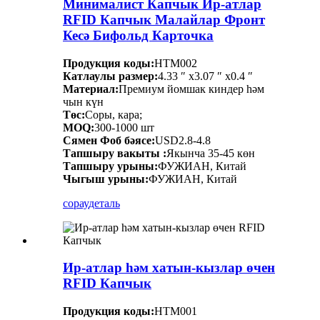
Минималист Капчык Ир-атлар
RFID Капчык Малайлар Фронт
Кесә Бифольд Карточка
Продукция коды:
HTM002
Катлаулы размер:
4.33 ″ x3.07 ″ x0.4 ″
Материал:
Премиум йомшак киндер һәм
чын күн
Төс:
Соры, кара;
MOQ:
300-1000 шт
Сямен Фоб бәясе:
USD2.8-4.8
Тапшыру вакыты :
Якынча 35-45 көн
Тапшыру урыны:
ФУЖИАН, Китай
Чыгыш урыны:
ФУЖИАН, Китай
сорау
деталь
Ир-атлар һәм хатын-кызлар өчен
RFID Капчык
Продукция коды:
HTM001