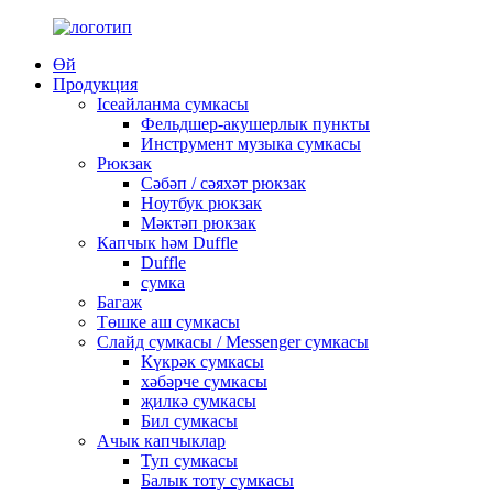
Өй
Продукция
Iceайланма сумкасы
Фельдшер-акушерлык пункты
Инструмент музыка сумкасы
Рюкзак
Сәбәп / сәяхәт рюкзак
Ноутбук рюкзак
Мәктәп рюкзак
Капчык һәм Duffle
Duffle
сумка
Багаж
Төшке аш сумкасы
Слайд сумкасы / Messenger сумкасы
Күкрәк сумкасы
хәбәрче сумкасы
җилкә сумкасы
Бил сумкасы
Ачык капчыклар
Туп сумкасы
Балык тоту сумкасы