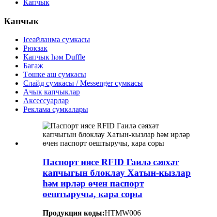
Капчык
Капчык
Iceайланма сумкасы
Рюкзак
Капчык һәм Duffle
Багаж
Төшке аш сумкасы
Слайд сумкасы / Messenger сумкасы
Ачык капчыклар
Аксессуарлар
Реклама сумкалары
Паспорт иясе RFID Гаилә сәяхәт
капчыгын блоклау Хатын-кызлар
һәм ирләр өчен паспорт
оештыручы, кара соры
Продукция коды:
HTMW006