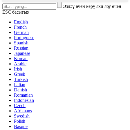
Эзләү өчен керү яки ябу өчен
ESC басыгыз
English
French
German
Portuguese
Spanish
Russian
Japanese
Korean
Arabic
Irish
Greek
Turkish
Italian
Danish
Romanian
Indonesian
Czech
Afrikaans
Swedish
Polish
Basque