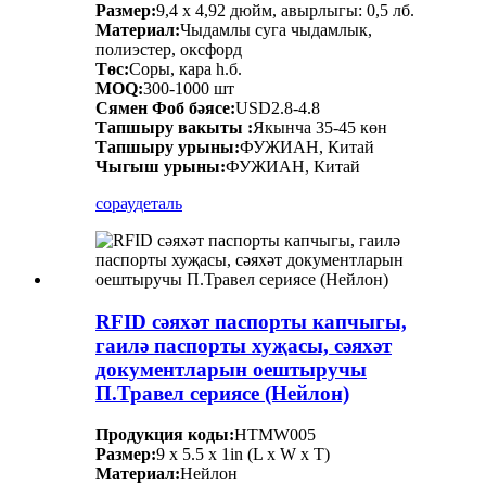
Размер:
9,4 х 4,92 дюйм, авырлыгы: 0,5 лб.
Материал:
Чыдамлы суга чыдамлык,
полиэстер, оксфорд
Төс:
Соры, кара һ.б.
MOQ:
300-1000 шт
Сямен Фоб бәясе:
USD2.8-4.8
Тапшыру вакыты :
Якынча 35-45 көн
Тапшыру урыны:
ФУЖИАН, Китай
Чыгыш урыны:
ФУЖИАН, Китай
сорау
деталь
RFID сәяхәт паспорты капчыгы,
гаилә паспорты хуҗасы, сәяхәт
документларын оештыручы
П.Травел сериясе (Нейлон)
Продукция коды:
HTMW005
Размер:
9 x 5.5 x 1in (L x W x T)
Материал:
Нейлон