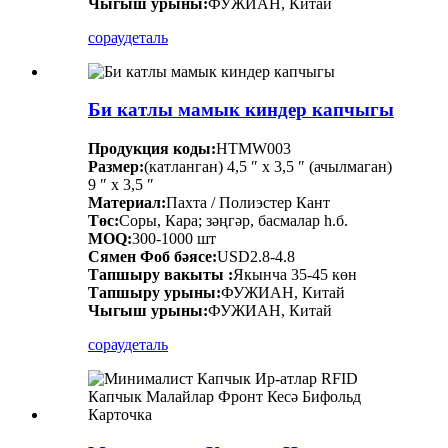
Чыгыш урыны:
ФУЖИАН, Китай
сорау
деталь
Би катлы мамык киндер капчыгы
Продукция коды:
HTMW003
Размер:
(катланган) 4,5 ″ х 3,5 ″ (ачылмаган)
9 ″ х 3,5 ″
Материал:
Пахта / Полиэстер Кант
Төс:
Соры, Кара; зәңгәр, басмалар һ.б.
MOQ:
300-1000 шт
Сямен Фоб бәясе:
USD2.8-4.8
Тапшыру вакыты :
Якынча 35-45 көн
Тапшыру урыны:
ФУЖИАН, Китай
Чыгыш урыны:
ФУЖИАН, Китай
сорау
деталь