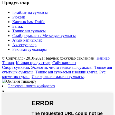
Продуктлар
Iceайланма сумкасы
Рюкзак
Капчык һәм Duffle
Багаж
Төшке аш сумкасы
Слайд сумкасы / Messenger сумкасы
Ачык капчыклар
Аксессуарлар
Реклама сумкалары
© Copyright - 2010-2021: Барлык хокуклар сакланган.
Кайнар
Тэглар
,
Кайнар продуктлар
,
Сайт картасы
Спорт сумкасы
,
Экологик чиста төшке аш сумкасы
,
Төшке аш
суыткыч сумкасы
,
Төшке аш сумкасын изоляцияләгез
,
Pvc
косметик сумка
,
Ике җилкәле мәктәп сумкасы
,
Электрон почта җибәрегез
x