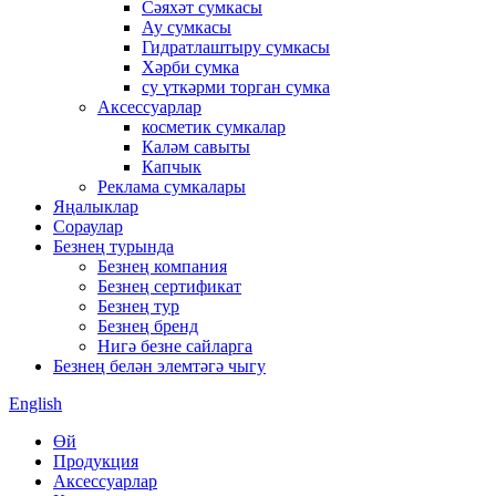
Сәяхәт сумкасы
Ау сумкасы
Гидратлаштыру сумкасы
Хәрби сумка
су үткәрми торган сумка
Аксессуарлар
косметик сумкалар
Каләм савыты
Капчык
Реклама сумкалары
Яңалыклар
Сораулар
Безнең турында
Безнең компания
Безнең сертификат
Безнең тур
Безнең бренд
Нигә безне сайларга
Безнең белән элемтәгә чыгу
English
Өй
Продукция
Аксессуарлар