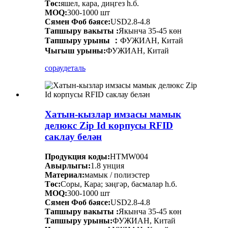
Төс:
яшел, кара, диңгез һ.б.
MOQ:
300-1000 шт
Сямен Фоб бәясе:
USD2.8-4.8
Тапшыру вакыты :
Якынча 35-45 көн
Тапшыру урыны ：
ФУЖИАН, Китай
Чыгыш урыны:
ФУЖИАН, Китай
сорау
деталь
Хатын-кызлар имзасы мамык
делюкс Zip Id корпусы RFID
саклау белән
Продукция коды:
HTMW004
Авырлыгы:
1.8 унция
Материал:
мамык / полиэстер
Төс:
Соры, Кара; зәңгәр, басмалар һ.б.
MOQ:
300-1000 шт
Сямен Фоб бәясе:
USD2.8-4.8
Тапшыру вакыты :
Якынча 35-45 көн
Тапшыру урыны:
ФУЖИАН, Китай