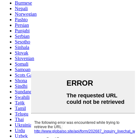
Burmese
Nepali
Norwegian
Pashto
Persian
Punjabi
Serbian
Sesotho
Sinhala
Slovak
Slovenian
Somali
Samoan
Scots Gaelic
Shona
Sindhi
Sundanese
Swahili
Tajik
Tamil
Telugu
Thai
Ukrainian
Urdu
Uzbek