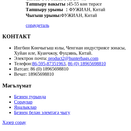
Тапшыру вакыты :
45-55 көн тирәсе
Тапшыру урыны ：
ФУЖИАН, Китай
Чыгыш урыны:
ФУЖИАН, Китай
сорау
деталь
КОНТАКТ
Ингбин Көнчыгыш юлы, Ченгнан индустриясе зонасы,
Хуйан иле, Куанчжоу, Фуцзянь, Китай.
Электрон почта:
product2@hunterbags.com
Телефон:
86-595-87351963
,
86 (0) 18965698810
Ватсап: 86 (0) 18965698810
Вечат: 18965698810
Мәгълүмат
Безнең турында
Сораулар
Яңалыклар
Безнең белән элемтәгә чыгу
Хәзер сорау