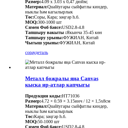
Размер:
4.09 х 3.03 х 0,47 дюйм;
Материал:
Qualityгары сыйфатлы киндер,
ныклы һәм кагылырлык
Төс:
Соры, Кара; зәңгәр һ.б.
MOQ:
300-1000 шт
Сямен Фоб бәясе:
USD2.8-4.8
Тапшыру вакыты :
Якынча 35-45 көн
Тапшыру урыны:
ФУЖИАН, Китай
Чыгыш урыны:
ФУЖИАН, Китай
сорау
деталь
Металл боҗралы яңа Canvas
кыска ир-атлар капчыгы
Продукция коды:
HT71036
Размер:
4.72 × 0.59 × 3.15инч / 12 × 1,5х8см
Материал:
Qualityгары сыйфатлы киндер,
ныклы һәм кагылырлык
Төс:
Кара; зәңгәр һ.б.
MOQ:
50-1000 шт
Сямен Фоб бәясе:
USD2.8-4.8