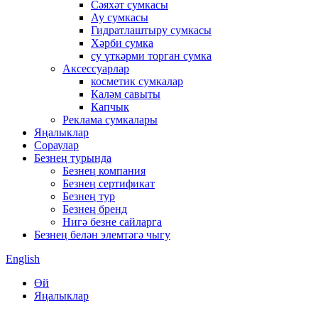
Сәяхәт сумкасы
Ау сумкасы
Гидратлаштыру сумкасы
Хәрби сумка
су үткәрми торган сумка
Аксессуарлар
косметик сумкалар
Каләм савыты
Капчык
Реклама сумкалары
Яңалыклар
Сораулар
Безнең турында
Безнең компания
Безнең сертификат
Безнең тур
Безнең бренд
Нигә безне сайларга
Безнең белән элемтәгә чыгу
English
Өй
Яңалыклар