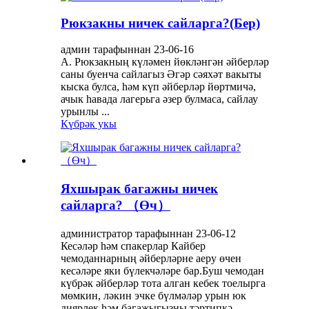
Рюкзакны ничек сайларга?(Бер)
админ тарафыннан 23-06-16
A. Рюкзакның күләмен йөкләнгән әйберләр
саны буенча сайлагыз Әгәр сәяхәт вакыты
кыска булса, һәм күп әйберләр йөртмичә,
ачык һавада лагерьга әзер булмаса, сайлау
урынлы ...
Күбрәк укы
Яхшырак багажны ничек
сайларга? （Өч）
администратор тарафыннан 23-06-12
Кесәләр һәм спакерлар Кайбер
чемоданнарның әйберләрне аеру өчен
кесәләре яки бүлекчәләре бар.Буш чемодан
күбрәк әйберләр тота алган кебек тоелырга
мөмкин, ләкин эчке бүлмәләр урын юк
диярлек һәм багажыгызны тәртипкә