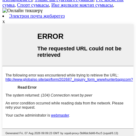
сумка
,
Спорт сумкасы
,
Ике җилкәле мәктәп сумкасы
,
Электрон почта җибәрегез
x