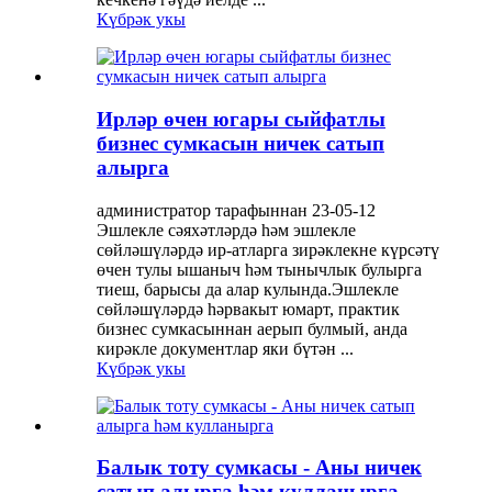
Күбрәк укы
Ирләр өчен югары сыйфатлы
бизнес сумкасын ничек сатып
алырга
администратор тарафыннан 23-05-12
Эшлекле сәяхәтләрдә һәм эшлекле
сөйләшүләрдә ир-атларга зирәклекне күрсәтү
өчен тулы ышаныч һәм тынычлык булырга
тиеш, барысы да алар кулында.Эшлекле
сөйләшүләрдә һәрвакыт юмарт, практик
бизнес сумкасыннан аерып булмый, анда
кирәкле документлар яки бүтән ...
Күбрәк укы
Балык тоту сумкасы - Аны ничек
сатып алырга һәм кулланырга