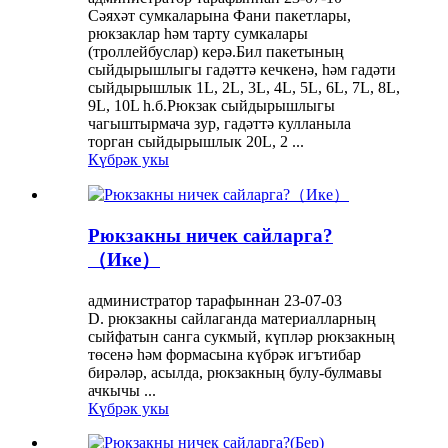
Сәяхәт сумкаларына Фани пакетлары,
рюкзаклар һәм тарту сумкалары
(троллейбуслар) керә.Бил пакетының
сыйдырышлыгы гадәттә кечкенә, һәм гадәти
сыйдырышлык 1L, 2L, 3L, 4L, 5L, 6L, 7L, 8L,
9L, 10L һ.б.Рюкзак сыйдырышлыгы
чагыштырмача зур, гадәттә кулланыла
торган сыйдырышлык 20L, 2 ...
Күбрәк укы
Рюкзакны ничек сайларга?
（Ике）
администратор тарафыннан 23-07-03
D. рюкзакны сайлаганда материалларның
сыйфатын санга сукмый, күпләр рюкзакның
төсенә һәм формасына күбрәк игътибар
бирәләр, асылда, рюкзакның булу-булмавы
ачкычы ...
Күбрәк укы