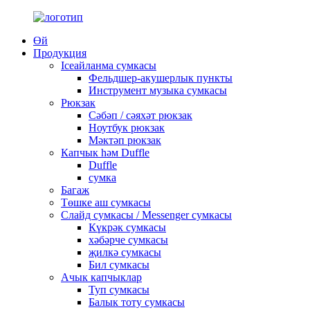
Өй
Продукция
Iceайланма сумкасы
Фельдшер-акушерлык пункты
Инструмент музыка сумкасы
Рюкзак
Сәбәп / сәяхәт рюкзак
Ноутбук рюкзак
Мәктәп рюкзак
Капчык һәм Duffle
Duffle
сумка
Багаж
Төшке аш сумкасы
Слайд сумкасы / Messenger сумкасы
Күкрәк сумкасы
хәбәрче сумкасы
җилкә сумкасы
Бил сумкасы
Ачык капчыклар
Туп сумкасы
Балык тоту сумкасы