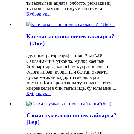
тыгызлыгын аңлата, әлбәттә, рюкзакның
тыгызлыгы яхшы, гомуми төп сумка ...
Күбрәк укы
Капчыгыгызны ничек сакларга?
（Ике）
администратор тарафыннан 23-07-18
Сакланмыйча үткәндә, җилкә каешын
йомшартырга, каеш һәм күкрәк каешын
ачарга кирәк, куркыныч булган очракта
сумка мөмкин кадәр тиз аерылырга
мөмкин.Каты рюкзакны тутырыгыз, тегү
киеренкелеге бик тыгыз иде, бу юлы мин ...
Күбрәк укы
Сәяхәт сумкасын ничек сайларга?
(Бер)
администратор тарафыннан 23-07-10