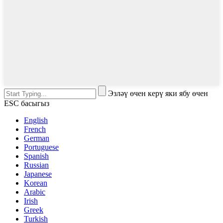
Эзләү өчен керү яки ябу өчен
ESC басыгыз
English
French
German
Portuguese
Spanish
Russian
Japanese
Korean
Arabic
Irish
Greek
Turkish