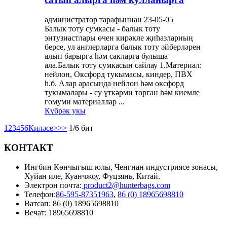
администратор тарафыннан 23-05-05
Балык тоту сумкасы - балык тоту
энтузиастлары өчен кирәкле җиһазларның
берсе, ул англерларга балык тоту әйберләрен
алып барырга һәм сакларга булыша
ала.Балык тоту сумкасын сайлау 1.Материал:
нейлон, Оксфорд тукымасы, киндер, ПВХ
һ.б. Алар арасында нейлон һәм оксфорд
тукымалары - су үткәрми торган һәм киемле
гомуми материаллар ...
Күбрәк укы
1
2
3
4
5
6
Киләсе>
>>
1/6 бит
КОНТАКТ
Ингбин Көнчыгыш юлы, Ченгнан индустриясе зонасы,
Хуйан иле, Куанчжоу, Фуцзянь, Китай.
Электрон почта:
product2@hunterbags.com
Телефон:
86-595-87351963
,
86 (0) 18965698810
Ватсап: 86 (0) 18965698810
Вечат: 18965698810