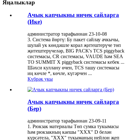
Яңалыклар
Ачык капчыкны ничек сайларга
(Ике)
администратор тарафыннан 23-10-08
3. Система йөртү: Бу пакет сайлау ачкычы,
шулай ук ​​көндәшле корал җитештерүче төп
җитештерүчеләр, BIG PACK's TCS piggyback
системасы, CR системасы, VAUDE һәм SEA
TO SUMMIT X piggyback системасы кебек ...
Шәхси куллану өчен, TCS ташу системасы
иң көчле *, көчле, күгәрчен ...
Күбрәк укы
Ачык капчыкны ничек сайларга
(Бер)
администратор тарафыннан 23-09-11
1. Рюкзак материалы Төп сумка тукымасы
һәм рюкзакның каешы "XXX" D белән
күрсәтелә, "XXX" тукыманың нейлон җеп