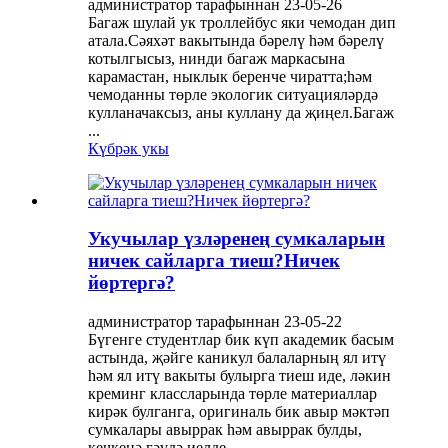
администратор тарафыннан 23-05-26
Багаж шулай ук ​​троллейбус яки чемодан дип
атала.Сәяхәт вакытында бәрелү һәм бәрелү
котылгысыз, нинди багаж маркасына
карамастан, ныклык беренче чиратта;һәм
чемоданны төрле экологик ситуацияләрдә
кулланачаксыз, аны куллану да җиңел.Багаж
...
Күбрәк укы
Укучылар үзләренең сумкаларын
ничек сайларга тиеш?Ничек
йөртергә?
администратор тарафыннан 23-05-22
Бүгенге студентлар бик күп академик басым
астында, җәйге каникул балаларның ял итү
һәм ял итү вакыты булырга тиеш иде, ләкин
креминг классларында төрле материаллар
кирәк булганга, оригиналь бик авыр мәктәп
сумкалары авыррак һәм авыррак булды,
кечкенә гәүдә иелде ...