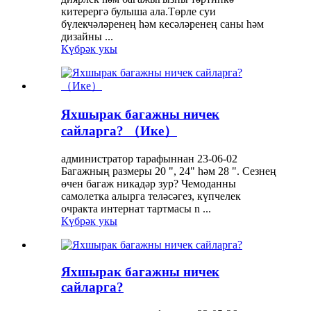
китерергә булыша ала.Төрле суи
бүлекчәләренең һәм кесәләренең саны һәм
дизайны ...
Күбрәк укы
Яхшырак багажны ничек
сайларга? （Ике）
администратор тарафыннан 23-06-02
Багажның размеры 20 ", 24" һәм 28 ". Сезнең
өчен багаж никадәр зур? Чемоданны
самолетка алырга теләсәгез, күпчелек
очракта интернат тартмасы n ...
Күбрәк укы
Яхшырак багажны ничек
сайларга?