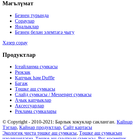
Мәгълүмат
Безнең турында
Сораулар
Яңалыклар
Безнең белән элемтәгә чыгу
Хәзер сорау
Продуктлар
Iceайланма сумкасы
Рюкзак
Капчык һәм Duffle
Багаж
Төшке аш сумкасы
Слайд сумкасы / Messenger сумкасы
Ачык капчыклар
Аксессуарлар
Реклама сумкалары
© Copyright - 2010-2021: Барлык хокуклар сакланган.
Кайнар
Тэглар
,
Кайнар продуктлар
,
Сайт картасы
Экологик чиста төшке аш сумкасы
,
Төшке аш сумкасын
изоляцияләгез
,
Төшке аш суыткыч сумкасы
,
Pvc косметик